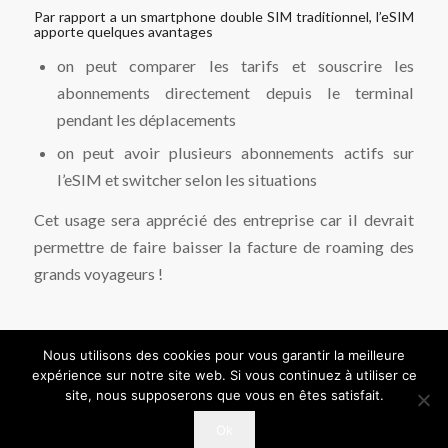
Par rapport a un smartphone double SIM traditionnel, l’eSIM
apporte quelques avantages
on peut comparer les tarifs et souscrire les
abonnements directement depuis le terminal
pendant les déplacements
on peut avoir plusieurs abonnements actifs sur
l’eSIM et switcher selon les situations
Cet usage sera apprécié des entreprise car il devrait
permettre de faire baisser la facture de roaming des
grands voyageurs !
Nous utilisons des cookies pour vous garantir la meilleure
expérience sur notre site web. Si vous continuez à utiliser ce
site, nous supposerons que vous en êtes satisfait.
Ok
Mentions Légales
SFR Business