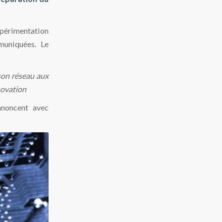
xpérimentation
muniquées. Le
son réseau aux
novation
nnoncent avec