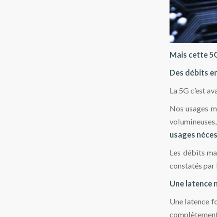
Mais cette 5G
Des débits e
La 5G c’est av
Nos usages mo
volumineuses,
usages néces
Les débits ma
constatés par 
Une latence 
Une latence fo
complètement 