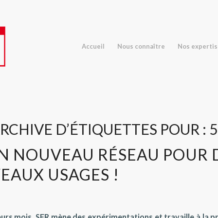
Accueil
Nous connaître
Nos experti
RCHIVE D’ÉTIQUETTES POUR :
UN NOUVEAU RÉSEAU POUR 
EAUX USAGES !
eurs mois, SFR mène des expérimentations et travaille à la p