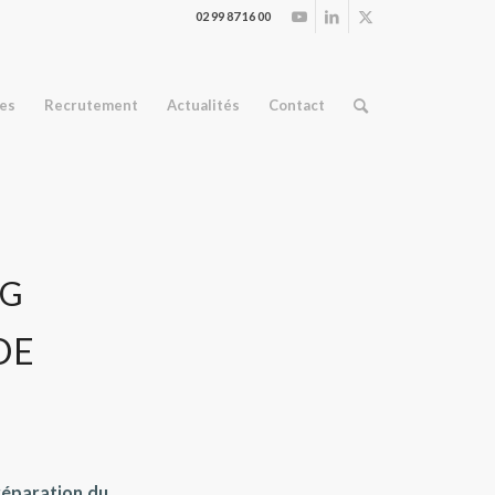
02 99 87 16 00
ses
Recrutement
Actualités
Contact
5G
DE
réparation du