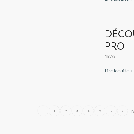
DÉCO
PRO
NEWS
Lire la suite
‹
1
2
3
4
5
›
»
P