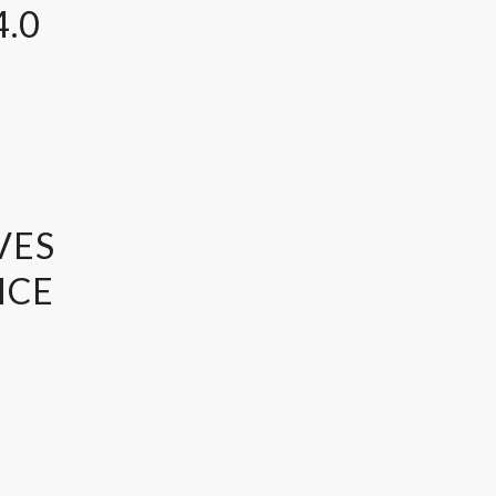
4.0
VES
ICE