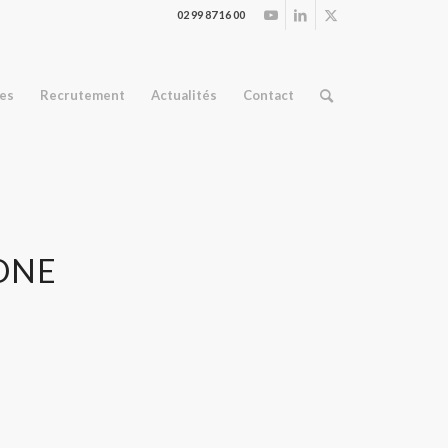
02 99 87 16 00
ses
Recrutement
Actualités
Contact
ONE