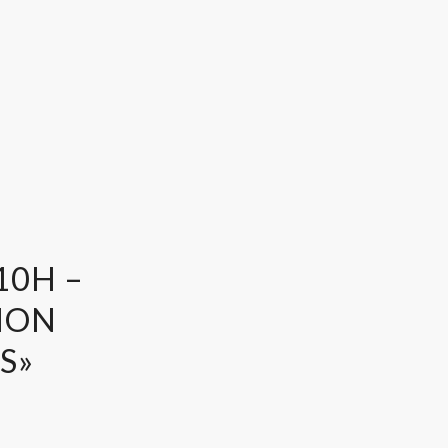
10H –
TION
S»